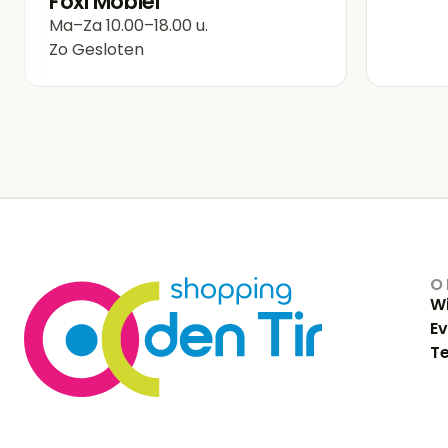
Foxi Mobiel
Ma–Za
10.00–18.00 u.
Zo
Gesloten
O
Wi
E
Te