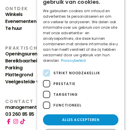
gebruik van cookies.
ONTDEK
We gebruiken cookies om inhoud en
Winkels
advertenties te personaliseren en om
Evenementen & nieuws
ons verkeer te analyseren. We delen ook
Te huur
informatie over uw gebruik van onze site
met onze advertentie- en
analysepartners, die deze kunnen
combineren met andere informatie die u
PRAKTISCH
aan hen heeft verstrekt of die zij hebben
Openingsuren
verzameld door uw gebruik van hun
Bereikbaarheid
diensten.
Privacybeleid
Parking
STRIKT NOODZAKELIJK
Plattegrond
Veelgestelde vragen
PRESTATIE
TARGETING
CONTACT
FUNCTIONEEL
management@dentirshopping.be
03 260 85 85
ALLES ACCEPTEREN