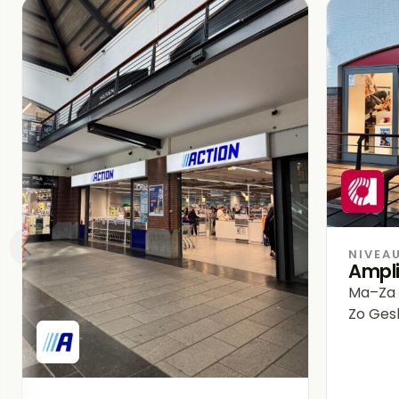
NIVEAU
Ampl
Ma–Za
Zo
Gesl