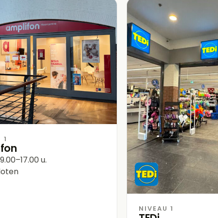
 1
ifon
9.00–17.00 u.
oten
NIVEAU 1
TEDi