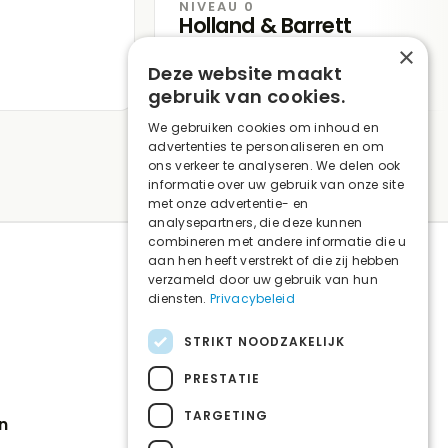
NIVEAU 0
Holland & Barrett
Ma–Za
9.30–18.00 u.
×
Deze website maakt
Zo
Gesloten
gebruik van cookies.
We gebruiken cookies om inhoud en
advertenties te personaliseren en om
ons verkeer te analyseren. We delen ook
informatie over uw gebruik van onze site
met onze advertentie- en
analysepartners, die deze kunnen
combineren met andere informatie die u
aan hen heeft verstrekt of die zij hebben
verzameld door uw gebruik van hun
diensten.
Privacybeleid
CONTACT
management@dentirshopping.be
STRIKT NOODZAKELIJK
03 260 85 85
PRESTATIE
TARGETING
n