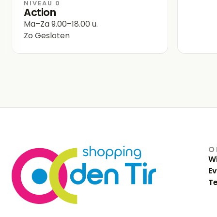
NIVEAU 0
Action
Ma–Za
9.00–18.00 u.
Zo
Gesloten
O
Wi
E
Te