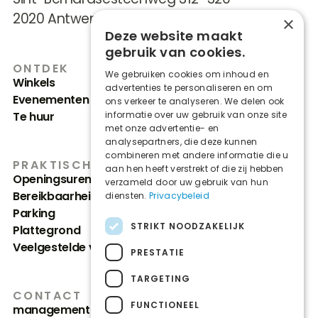
2020 Antwerpen (Kiel)
×
Deze website maakt
gebruik van cookies.
ONTDEK
We gebruiken cookies om inhoud en
Winkels
advertenties te personaliseren en om
Evenementen & nieuws
ons verkeer te analyseren. We delen ook
Te huur
informatie over uw gebruik van onze site
met onze advertentie- en
analysepartners, die deze kunnen
combineren met andere informatie die u
PRAKTISCH
aan hen heeft verstrekt of die zij hebben
Openingsuren
verzameld door uw gebruik van hun
Bereikbaarheid
diensten.
Privacybeleid
Parking
STRIKT NOODZAKELIJK
Plattegrond
Veelgestelde vragen
PRESTATIE
TARGETING
CONTACT
FUNCTIONEEL
management@dentirshopping.be